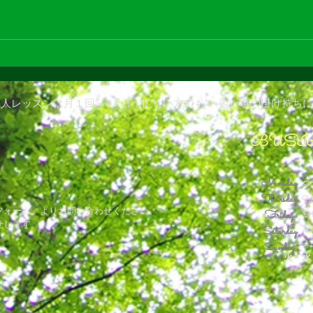
お知
あっという間に11月
な個人レッスンは月１回～o.k.！ 忙しい方でも ♪ 習い事の掛け持ちにも ♫♦
BUSI
Monday
9
Thursday
9
フォーム」よりお問い合わせください。
Friday
9
せします。
9
Saturday
9:
Sunday
火・水