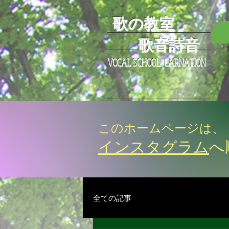
歌の教室
歌音詩音
VOCAL SCHOOL CARNATION
このホームページは、
インスタグラム
へ
全ての記事