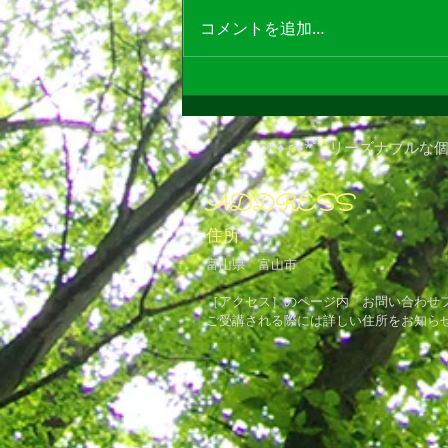
大切なお知らせ
コメントを追加…
​･*:♦♫♦*ﾟ¨リーズナブル
ADDRESS
住所
富山県 富山市
​［アクセス］のページ内「お問い合わせ
ご受講される際には詳しい住所をお知ら