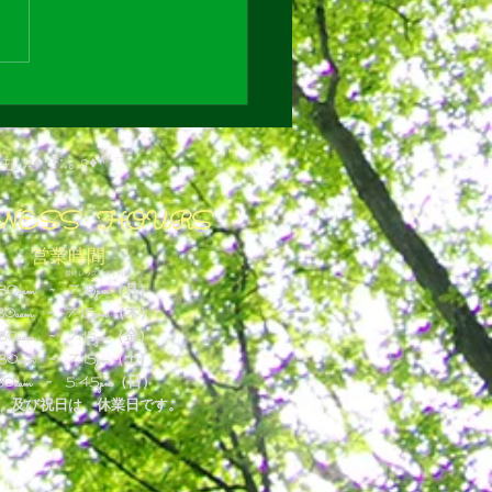
らせです
･*:.｡♫♦*ﾟ¨
NESS HOURS
営業時間
最終レッスン終了時間
:30aam ~ 7
:15
pm
（月）
:30aam ~ 7
:15
pm
（木）
:30aam ~ 7
:15
pm
（金）
:30aam ~ 7
:15
pm
（土）
30aam ~
5
:45
pm（日）
 及び祝日は 休業日です。